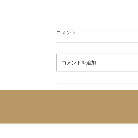
【重要なお知らせ】受注受付
コメント
一時休止
【重要なお知らせ】 東洋企画製
品の受注受付一時休止について
コメントを追加…
いつも東洋企画の製品をご愛顧い
ただき、誠にありがとうございま
す。 先日お知らせいたしました
年間生産数の制限につきまして、
多くのお問い合わせとご注文をい
ただきありがとうございました。
現在、本業である木構造システム
株式会社での業務が大変多忙な状
況となっており、東洋企画として
も既に多数のご注文・ご予約をい