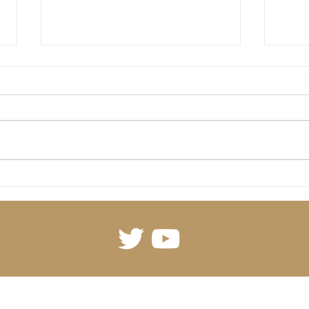
【重要なお知らせ】東洋企画
ご注
年間生産数制限について
年が
のご
いつも東洋企画の製品をご検討・
す。
ご愛用いただき、誠にありがとう
事業
ございます。 この度、東洋企画
ダー
では 年間の生産数に制限を設け
文受
ることを決定いたしました。 理
ざい
由は以下の通りです。 本業であ
談が
る木構造システムの業務との健全
にお
な両立を図りながら、これまで通
お、
り モノ作り思想を守り続けるた
注文
め です。 ■ 制限の内容について
た。
今後は、 年内に納品できる分の
ステ
み受注 そのため、 7月末を目処