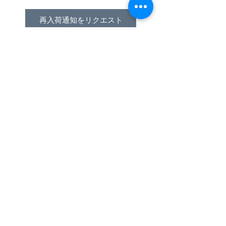
再入荷通知をリクエスト
ケーターハム専用スカットルセ
ンターミラーです
スカットルパネルに取り付けて
あるホックに共締めて取り付け
られるので車体側を加工するこ
となく取り付けられます
ステンレス製の3Dプリント品で
専用設計です
多少の個体差でも取りつくよう
に取り付け穴の距離は64㎜を中
心に±10㎜の長孔で製作してい
SUBSCRIBE FOR UPDATES
ます
Scuttle-Mounted Center
Submit
Mirror for Caterham